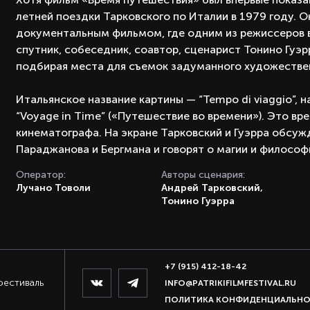
летней поездки Тарковского по Италии в 1979 году. 
документальным фильмом, где одним из режиссеров в
спутник, собеседник, соавтор, сценарист Тонино Гуэ
подбирая места для съемок задуманного художестве
Итальянское название картины — “Tempo di viaggio”, 
“Voyage in Time” («Путешествие во времени»). Это вр
кинематографа. На экране Тарковский и Гуэрра обсуж
Параджанова и Бергмана и говорят о магии и философ
Оператор:
Авторы сценария:
Лучано Товоли
Андрей Тарковский,
Тонино Гуэрра
+7 (915) 412-18-42
фестиваль
INFO@PATRIKIFILMFESTIVAL.RU
ПОЛИТИКА КОНФИДЕНЦИАЛЬН