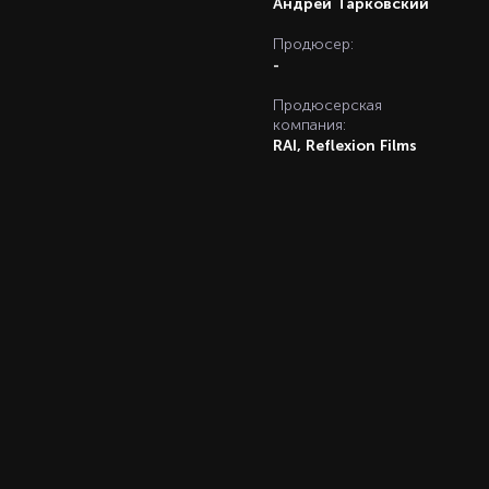
Андрей Тарковский
Продюсер:
-
Продюсерская
компания:
RAI, Reflexion Films