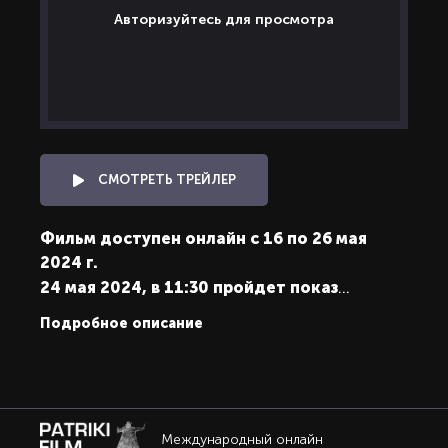
Авторизуйтесь для просмотра
СМОТРЕТЬ ТРЕЙЛЕР
Фильм доступен онлайн с 16 по 26 мая
2024 г.
24 мая 2024, в 11:30 пройдет показ
картины в Центре Вознесенского (Москва).
Подробное описание
Зарегистрироваться
на показ.
Фильм рассказывает о проекте Музея АZ
(Анатолия Зверева), представленном в Фонде
Франко Дзеффирелли во Флоренции. Проект
Международный онлайн